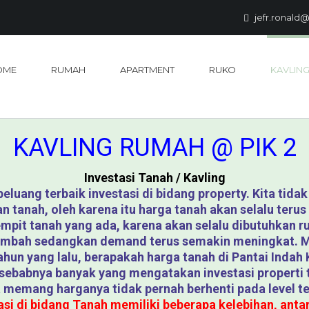
jefr.ronald
OME
RUMAH
APARTMENT
RUKO
KAVLIN
KAVLING RUMAH @ PIK 2
Investasi Tanah / Kavling
eluang terbaik investasi di bidang property. Kita tid
n tanah, oleh karena itu harga tanah akan selalu ter
pit tanah yang ada, karena akan selalu dibutuhkan ru
rtambah sedangkan demand terus semakin meningkat. M
ahun yang lalu, berapakah harga tanah di Pantai Inda
 sebabnya banyak yang mengatakan investasi propert
 memang harganya tidak pernah berhenti pada level te
asi di bidang Tanah memiliki beberapa kelebihan, antara