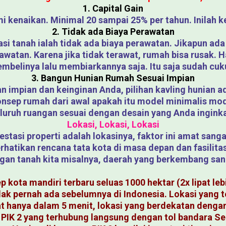
1. Capital Gain
kenaikan. Minimal 20 sampai 25% per tahun. Inilah k
2. Tidak ada Biaya Perawatan
tasi tanah ialah tidak ada biaya perawatan. Jikapun ada 
watan. Karena jika tidak terawat, rumah bisa rusak. H
mbelinya lalu membiarkannya saja. Itu saja sudah cuk
3. Bangun Hunian Rumah Sesuai Impian
 impian dan keinginan Anda, pilihan kavling hunian ad
sep rumah dari awal apakah itu model minimalis mode
luruh ruangan sesuai dengan desain yang Anda ingink
Lokasi, Lokasi, Lokasi
stasi properti adalah lokasinya, faktor ini amat sang
mperhatikan rencana tata kota di masa depan dan fasili
n tanah kita misalnya, daerah yang berkembang sanga
p kota mandiri terbaru seluas 1000 hektar (2x lipat lebi
tidak pernah ada sebelumnya di Indonesia. Lokasi yang 
hanya dalam 5 menit, lokasi yang berdekatan dengan Ai
l PIK 2 yang terhubung langsung dengan tol bandara S