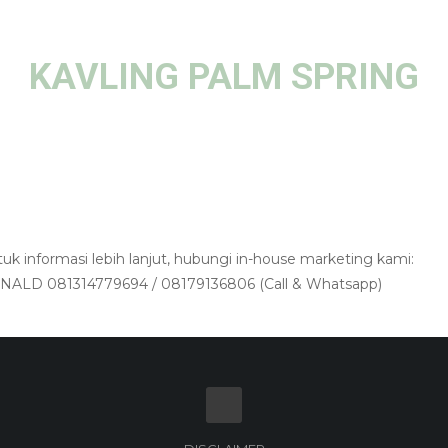
KAVLING PALM SPRING
uk informasi lebih lanjut, hubungi in-house marketing kami:
NALD 081314779694 / 08179136806 (Call & Whatsapp)