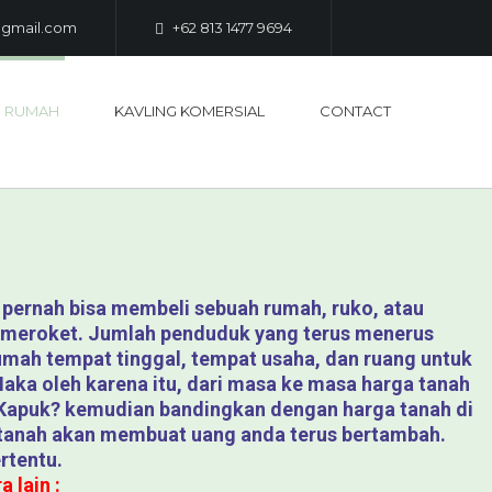
@gmail.com
+62 813 1477 9694
G RUMAH
KAVLING KOMERSIAL
CONTACT
ak pernah bisa membeli sebuah rumah, ruko, atau
us meroket. Jumlah penduduk yang terus menerus
mah tempat tinggal, tempat usaha, dan ruang untuk
aka oleh karena itu, dari masa ke masa harga tanah
h Kapuk? kemudian bandingkan dengan harga tanah di
i tanah akan membuat uang anda terus bertambah.
rtentu.
 lain :